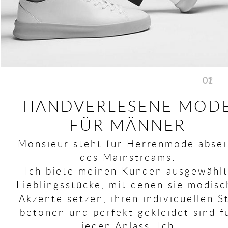
02
01
HANDVERLESENE MOD
FÜR MÄNNER
Monsieur steht für Herrenmode absei
des Mainstreams.
Ich biete meinen Kunden ausgewähl
Lieblingsstücke, mit denen sie modisc
Akzente setzen, ihren individuellen St
betonen und perfekt gekleidet sind f
jeden Anlass. Ich